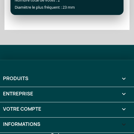
Nombre total de votes : 2
Diamètre le plus fréquent : 23 mm
PRODUITS

ENTREPRISE

VOTRE COMPTE

INFORMATIONS
keyboard_arrow_down