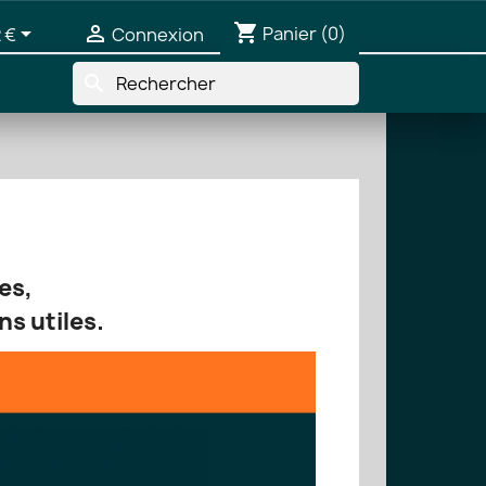
shopping_cart


Panier
(0)
 €
Connexion
search
es,
ns utiles.